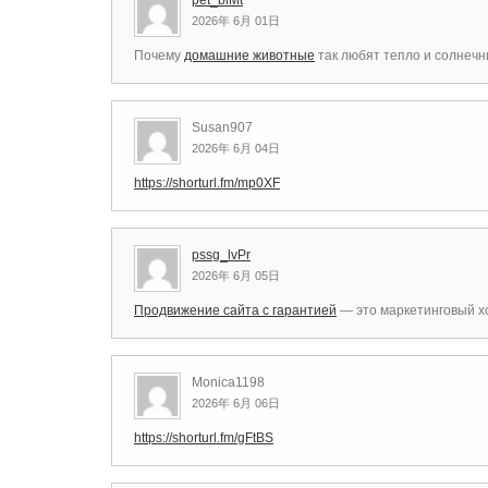
pet_biMt
2026年 6月 01日
Почему
домашние животные
так любят тепло и солнечн
Susan907
2026年 6月 04日
https://shorturl.fm/mp0XF
pssg_lvPr
2026年 6月 05日
Продвижение сайта с гарантией
— это маркетинговый х
Monica1198
2026年 6月 06日
https://shorturl.fm/gFtBS