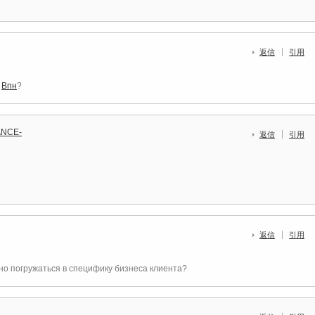
返信
引用
з
Впн
?
LANCE-
返信
引用
返信
引用
но погружаться в специфику бизнеса клиента?