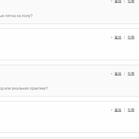
返信
引用
ые пятна на полу?
返信
引用
返信
引用
од или реальная практика?
返信
引用