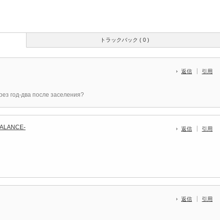
トラックバック ( 0 )
返信
引用
ез год-два после заселения?
/BALANCE-
返信
引用
返信
引用