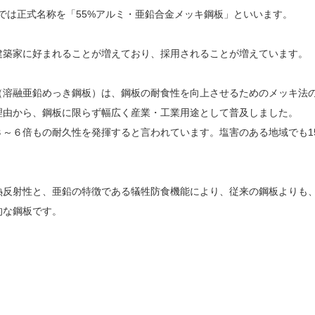
格では正式名称を「55%アルミ・亜鉛合金メッキ鋼板」といいます。
建築家に好まれることが増えており、採用されることが増えています。
（溶融亜鉛めっき鋼板）は、鋼板の耐食性を向上させるためのメッキ法
理由から、鋼板に限らず幅広く産業・工業用途として普及しました。
～６倍もの耐久性を発揮すると言われています。塩害のある地域でも1
熱反射性と、亜鉛の特徴である犠牲防食機能により、従来の鋼板よりも
的な鋼板です。