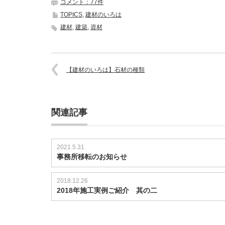
コメント：77件
TOPICS
,
建材のいろは
建材
,
建築
,
資材
【建材のいろは】石材の種類
関連記事
2021.5.31
事務所移転のお知らせ
2018.12.26
2018年施工実例ご紹介 其の二