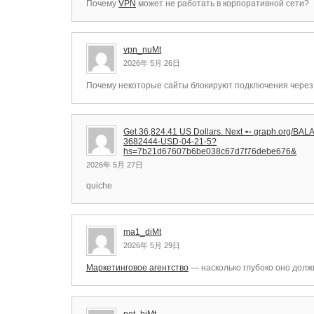
Почему
VPN
может не работать в корпоративной сети?
vpn_nuMt
2026年 5月 26日
Почему некоторые сайты блокируют подключения чере
Get 36,824.41 US Dollars. Next ➵ graph.org/BA
3682444-USD-04-21-5?
hs=7b21d67607b6be038c67d7f76debe676&
2026年 5月 27日
quiche
ma1_diMt
2026年 5月 29日
Маркетинговое агентство
— насколько глубоко оно долж