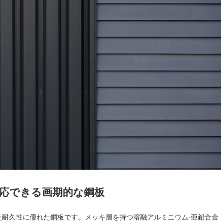
応できる画期的な鋼板
た耐久性に優れた鋼板です。メッキ層を持つ溶融アルミニウム-亜鉛合金