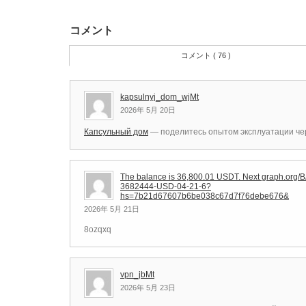
コメント
コメント ( 76 )
kapsulnyj_dom_wjMt
2026年 5月 20日
Капсульный дом
— поделитесь опытом эксплуатации чер
The balance is 36,800.01 USDT. Next graph.org
3682444-USD-04-21-6?
hs=7b21d67607b6be038c67d7f76debe676&
2026年 5月 21日
8ozqxq
vpn_jbMt
2026年 5月 23日