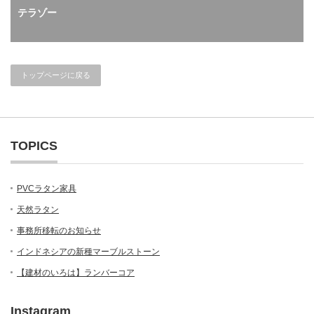
テラゾー
トップページに戻る
TOPICS
PVCラタン家具
天然ラタン
事務所移転のお知らせ
インドネシアの新種マーブルストーン
【建材のいろは】ランバーコア
Instagram