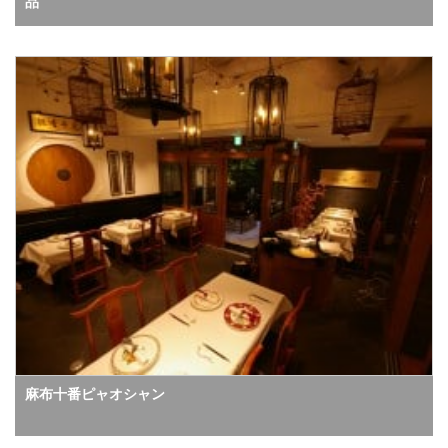
品
麻布十番ピャオシャン